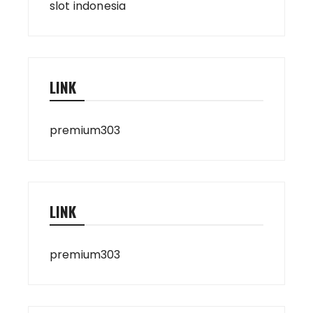
slot indonesia
LINK
premium303
LINK
premium303