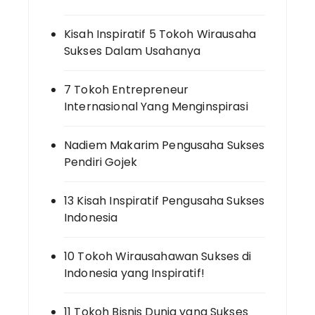
Kisah Inspiratif 5 Tokoh Wirausaha
Sukses Dalam Usahanya
7 Tokoh Entrepreneur
Internasional Yang Menginspirasi
Nadiem Makarim Pengusaha Sukses
Pendiri Gojek
13 Kisah Inspiratif Pengusaha Sukses
Indonesia
10 Tokoh Wirausahawan Sukses di
Indonesia yang Inspiratif!
11 Tokoh Bisnis Dunia yang Sukses