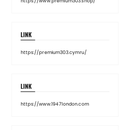
https://www.premium303.shop/
LINK
https://premium303.cymru/
LINK
https://www.1947london.com