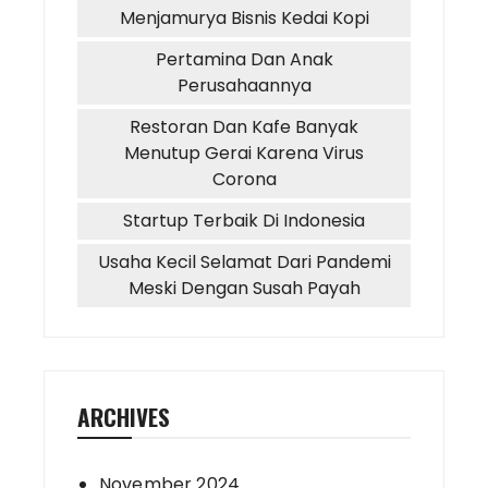
Menjamurya Bisnis Kedai Kopi
Pertamina Dan Anak
Perusahaannya
Restoran Dan Kafe Banyak
Menutup Gerai Karena Virus
Corona
Startup Terbaik Di Indonesia
Usaha Kecil Selamat Dari Pandemi
Meski Dengan Susah Payah
ARCHIVES
November 2024