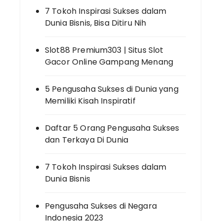
7 Tokoh Inspirasi Sukses dalam
Dunia Bisnis, Bisa Ditiru Nih
Slot88 Premium303 | Situs Slot
Gacor Online Gampang Menang
5 Pengusaha Sukses di Dunia yang
Memiliki Kisah Inspiratif
Daftar 5 Orang Pengusaha Sukses
dan Terkaya Di Dunia
7 Tokoh Inspirasi Sukses dalam
Dunia Bisnis
Pengusaha Sukses di Negara
Indonesia 2023