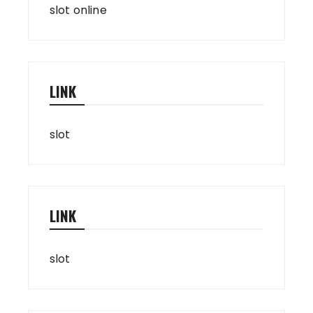
slot online
LINK
slot
LINK
slot