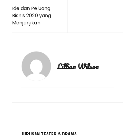
Post
Ide dan Peluang
navigation
Bisnis 2020 yang
Menjanjikan
Lillian Wilson
JURUSAN TEATER & DRAMA –