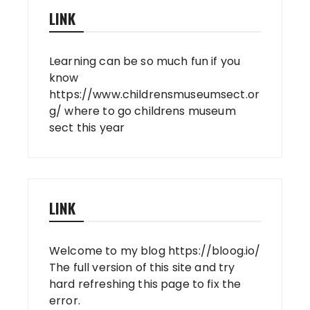
LINK
Learning can be so much fun if you
know
https://www.childrensmuseumsect.or
g/
where to go childrens museum
sect this year
LINK
Welcome to my blog
https://bloog.io/
The full version of this site and try
hard refreshing this page to fix the
error.