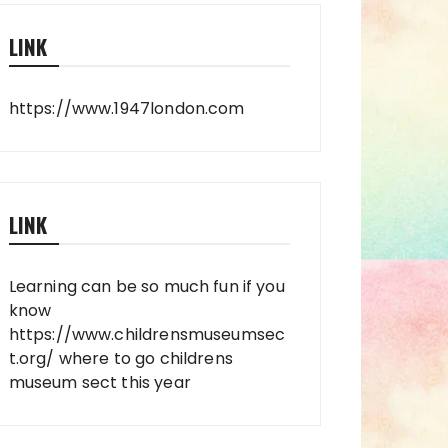
LINK
https://www.1947london.com
LINK
Learning can be so much fun if you
know
https://www.childrensmuseumsec
t.org/
where to go childrens
museum sect this year