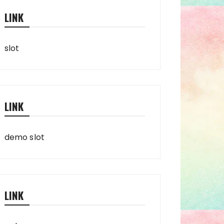
LINK
slot
LINK
demo slot
LINK