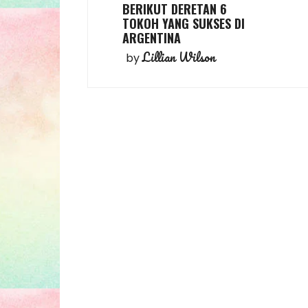
BERIKUT DERETAN 6
TOKOH YANG SUKSES DI
ARGENTINA
Lillian Wilson
by