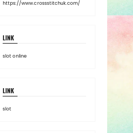
https://www.crossstitchuk.com/
LINK
slot online
LINK
slot