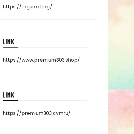
https://arguard.org/
LINK
https://www.premium303.shop/
LINK
https://premium303.cymru/