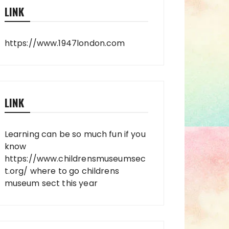
LINK
https://www.1947london.com
LINK
Learning can be so much fun if you
know
https://www.childrensmuseumsec
t.org/
where to go childrens
museum sect this year