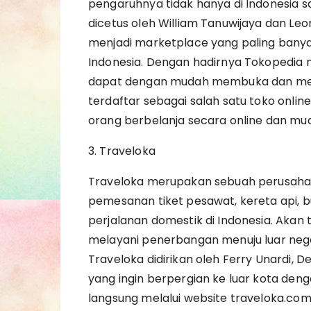
pengaruhnya tidak hanya di Indonesia saj
dicetus oleh William Tanuwijaya dan Leon
menjadi marketplace yang paling banya
Indonesia. Dengan hadirnya Tokopedia m
dapat dengan mudah membuka dan meng
terdaftar sebagai salah satu toko onli
orang berbelanja secara online dan mu
3. Traveloka
Traveloka merupakan sebuah perusahaa
pemesanan tiket pesawat, kereta api, b
perjalanan domestik di Indonesia. Akan t
melayani penerbangan menuju luar neger
Traveloka didirikan oleh Ferry Unardi, 
yang ingin berpergian ke luar kota deng
langsung melalui website traveloka.com 