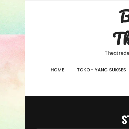
Skip
B
to
content
Th
Theatredel
HOME
TOKOH YANG SUKSES
S