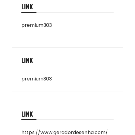
LINK
premium303
LINK
premium303
LINK
https://www.geradordesenha.com/