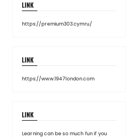
LINK
https://premium303.cymru/
LINK
https://www.1947london.com
LINK
Learning can be so much fun if you