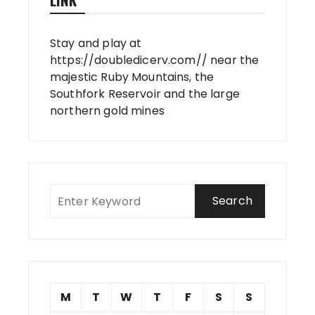
Stay and play at
https://doubledicerv.com//
near the
majestic Ruby Mountains, the
Southfork Reservoir and the large
northern gold mines
M
T
W
T
F
S
S