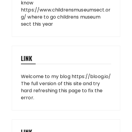
know
https://www.childrensmuseumsect.or
g/
where to go childrens museum
sect this year
LINK
Welcome to my blog
https://bloog.io/
The full version of this site and try
hard refreshing this page to fix the
error.
LINK