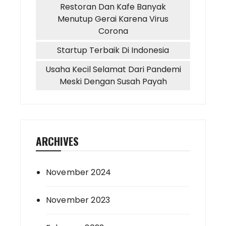
Restoran Dan Kafe Banyak
Menutup Gerai Karena Virus
Corona
Startup Terbaik Di Indonesia
Usaha Kecil Selamat Dari Pandemi
Meski Dengan Susah Payah
ARCHIVES
November 2024
November 2023