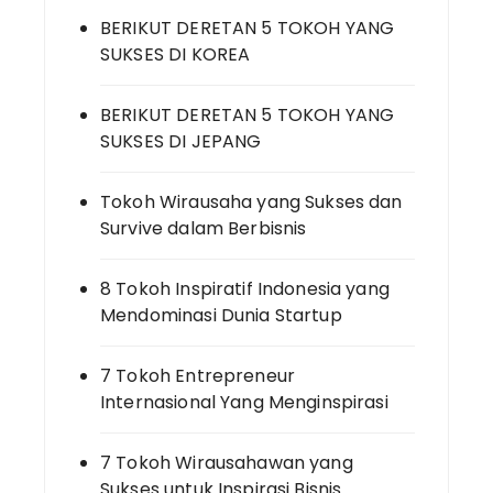
BERIKUT DERETAN 5 TOKOH YANG
SUKSES DI KOREA
BERIKUT DERETAN 5 TOKOH YANG
SUKSES DI JEPANG
Tokoh Wirausaha yang Sukses dan
Survive dalam Berbisnis
8 Tokoh Inspiratif Indonesia yang
Mendominasi Dunia Startup
7 Tokoh Entrepreneur
Internasional Yang Menginspirasi
7 Tokoh Wirausahawan yang
Sukses untuk Inspirasi Bisnis