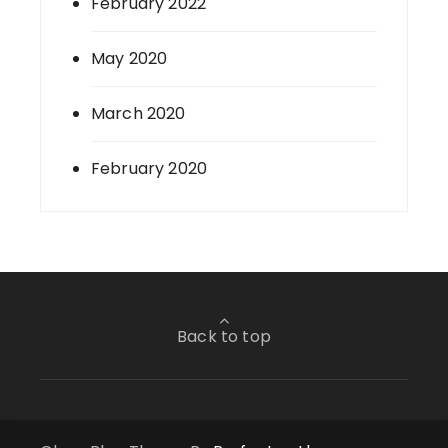
February 2022
May 2020
March 2020
February 2020
Back to top