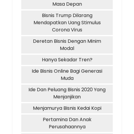
Masa Depan
Bisnis Trump Dilarang
Mendapatkan Uang Stimulus
Corona Virus
Deretan Bisnis Dengan Minim
Modal
Hanya Sekadar Tren?
Ide Bisnis Online Bagi Generasi
Muda
Ide Dan Peluang Bisnis 2020 Yang
Menjanjikan
Menjamurya Bisnis Kedai Kopi
Pertamina Dan Anak
Perusahaannya